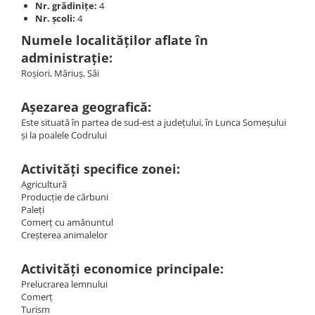
Nr. grădinițe:
4
Nr. școli:
4
Numele localităților aflate în
administrație:
Roşiori, Măriuş, Sâi
Așezarea geografică:
Este situată în partea de sud-est a judeţului, în Lunca Someşului
şi la poalele Codrului
Activități specifice zonei:
Agricultură
Producţie de cărbuni
Paleţi
Comerţ cu amănuntul
Creşterea animalelor
Activități economice principale:
Prelucrarea lemnului
Comerţ
Turism