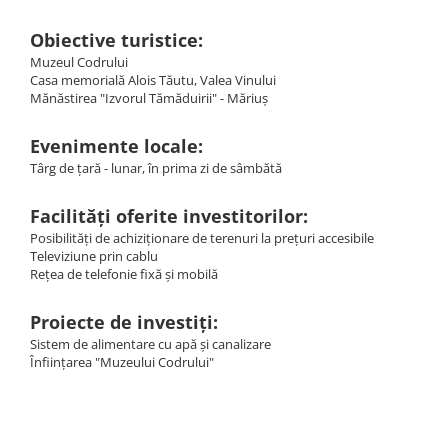
Obiective turistice:
Muzeul Codrului
Casa memorială Alois Tăutu, Valea Vinului
Mănăstirea "Izvorul Tămăduirii" - Măriuş
Evenimente locale:
Târg de ţară - lunar, în prima zi de sâmbătă
Facilități oferite investitorilor:
Posibilităţi de achiziţionare de terenuri la preţuri accesibile
Televiziune prin cablu
Reţea de telefonie fixă şi mobilă
Proiecte de investiți:
Sistem de alimentare cu apă şi canalizare
Înfiinţarea "Muzeului Codrului"