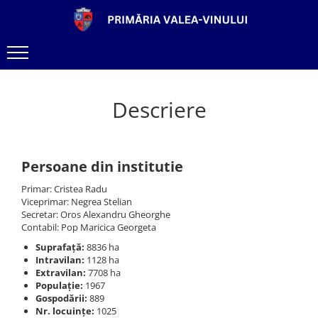
Descriere
Persoane din institutie
Primar: Cristea Radu
Viceprimar: Negrea Stelian
Secretar: Oros Alexandru Gheorghe
Contabil: Pop Maricica Georgeta
Suprafață:
8836 ha
Intravilan:
1128 ha
Extravilan:
7708 ha
Populație:
1967
Gospodării:
889
Nr. locuințe:
1025